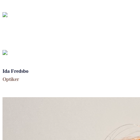
tytySanan
wfffe
tytySanan
wfffe
Ida Fredsbo
Optiker